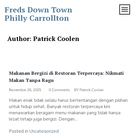
Skip
Freds Down Town
to
TOG
content
Philly Carrollton
Author:
Patrick Coolen
Makanan Bergizi di Restoran Terpercaya: Nikmati
Makan Tanpa Ragu
November 26, 2025
0 Comments
BY
Patrick Coolen
Makan enak tidak selalu harus bertentangan dengan pilihan
untuk hidup sehat. Banyak restoran terpercaya kini
menawarkan beragam menu makanan yang tidak hanya
lezat tetapi juga bergizi. Dengan...
Posted in
Uncategorized