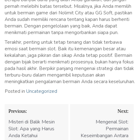
pernah melebihi batas tersebut. Misalnya, jika Anda memilih
untuk bermain game dari Nolimit City atau GG Soft, pastikan
Anda sudah memiliki rencana tentang kapan harus berhenti
bermain. Dengan pengelolaan yang baik, Anda dapat
menikmati permainan tanpa mengorbankan siapa pun.
Terakhir, penting untuk tetap tenang dan tidak terbawa
emosi saat bermain slot. Baik itu kemenangan besar atau
kekalahan, jaga pikiran dan sikap Anda tetap positif. Bermain
dengan bijak berarti menikmati prosesnya, bukan hanya fokus
pada hasil akhir. Berpikir panjang mengenai strategi dan tidak
terburu-buru dalam mengambil keputusan akan
meningkatkan pengalaman bermain Anda secara keseluruhan.
Posted in
Uncategorized
Post
Previous:
Next:
navigation
Misteri di Balik Mesin
Mengenal Slot:
Slot: Apa yang Harus
Permainan
Anda Ketahui
Keseimbangan Antara